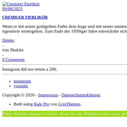
09/08/2023
CREMIGER EIERLIKÖR
Wenn er mit seiner goldgelben Farbe dem Auge und mit seiner samten
irgendwie weitergehen. Zum Ende der 1950iger Jahre entwickelte sich
Drinks
-
von
Shakito
-
0 Comments
Instagram did not return a 200.
instagram
youtube
Copyright © 2020 -
Impressum
-
Datenschutzerklärung
Built using
Kale Pro
von
LyraThemes
.
Diese Website benutzt Cookies. Wenn Du die Website weiter nutzt, ge