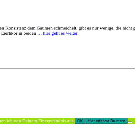
en Konsistenz dem Gaumen schmeichelt, gibt es nur wenige, die nicht
 Eierlikör in beiden
… hier geht es weiter
hen ich von Deinem Einverständnis aus.
OK
Hier erfährst Du mehr