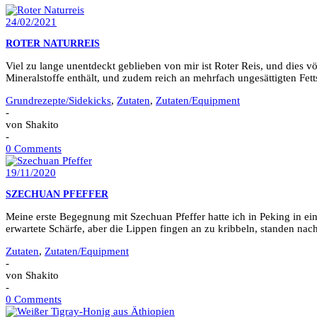
24/02/2021
ROTER NATURREIS
Viel zu lange unentdeckt geblieben von mir ist Roter Reis, und dies völ
Mineralstoffe enthält, und zudem reich an mehrfach ungesättigten Fe
Grundrezepte/Sidekicks
,
Zutaten
,
Zutaten/Equipment
-
von
Shakito
-
0 Comments
19/11/2020
SZECHUAN PFEFFER
Meine erste Begegnung mit Szechuan Pfeffer hatte ich in Peking in ei
erwartete Schärfe, aber die Lippen fingen an zu kribbeln, standen nac
Zutaten
,
Zutaten/Equipment
-
von
Shakito
-
0 Comments