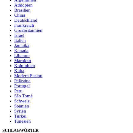
Argentinien
Äthiopien
Brasilien
China
Deutschland
Frankreich
Großbritannien
Israel
Italien
Jamaika
Kanada
Libanon
Marokko
Kolumbien
Kuba
Modern Fusion
Palästina
Portugal
Peru
São Tomé
Schweiz
Spanien
Syrien
Türkei
Tunesien
SCHLAGWÖRTER