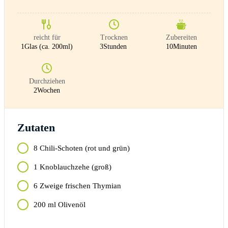
reicht für
Trocknen
Zubereiten
1
Glas (ca. 200ml)
3
Stunden
10
Minuten
Durchziehen
2
Wochen
Zutaten
8
Chili-Schoten (rot und grün)
1
Knoblauchzehe (groß)
6
Zweige frischen Thymian
200
ml
Olivenöl