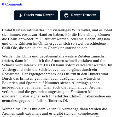
0 Comments
Direkt zum Rezept
Rezept Drucken
Chili-Öl ist ein raffiniertes und vielseitiges Würzmittel, und es lohnt
sich immer, etwas zur Hand zu haben. Für die Herstellung können
die Chilis entweder im Öl frittiert werden, oder sie ziehen langsam
und ohne Erhitzen im Öl. Es ergeben sich so zwei verschiedene
Chili-Öle, die sich leicht im Charakter unterscheiden.
Werden die Chilis und gegebenenfalls weitere Zutaten zunächst
frittiert, dann können sich die Aromen schnell entfalten und die
Schärfe wird intensiviert. Das Öl kann sofort verwendet werden. Im
Vordergrund steht die Schärfe, eventuell ergänzt durch ein
Röstaroma. Der Eigengeschmack des Öls tritt in den Hintergrund.
Durch das Erhitzen geht man auch bezüglich unerwünschter
Bakterien und Sporen auf Nummer sicher. Allerdings gehen
insbesondere bei nativen Ölen auch die reichhaltigen Aromen
verloren, und die gesunden ungesättigten Fettsäuren können
oxidieren. Daher eignet sich für erhitztes Chili-Öl insbesondere ein
neutrales, gegebenenfalls raffiniertes Öl.
Werden die Chilis mit dem kalten Öl vermengt, dann werden die
Aromen sanft extrahiert und es ergibt sich ein komplexeres