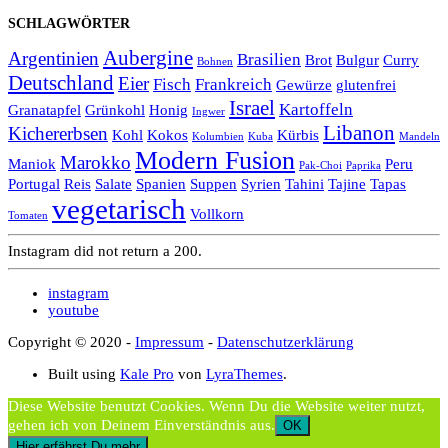
SCHLAGWÖRTER
Aubergine
Argentinien
Brasilien
Brot
Bulgur
Curry
Bohnen
Deutschland
Eier
Fisch
Frankreich
Gewürze
glutenfrei
Israel
Kartoffeln
Granatapfel
Grünkohl
Honig
Ingwer
Libanon
Kichererbsen
Kohl
Kokos
Kürbis
Kolumbien
Kuba
Mandeln
Modern Fusion
Marokko
Maniok
Peru
Pak-Choi
Paprika
Portugal
Reis
Salate
Spanien
Suppen
Syrien
Tahini
Tajine
Tapas
vegetarisch
Vollkorn
Tomaten
Instagram did not return a 200.
instagram
youtube
Copyright © 2020 -
Impressum
-
Datenschutzerklärung
Built using
Kale Pro
von
LyraThemes
.
Diese Website benutzt Cookies. Wenn Du die Website weiter nutzt,
gehen ich von Deinem Einverständnis aus.
OK
Hier erfährst Du mehr