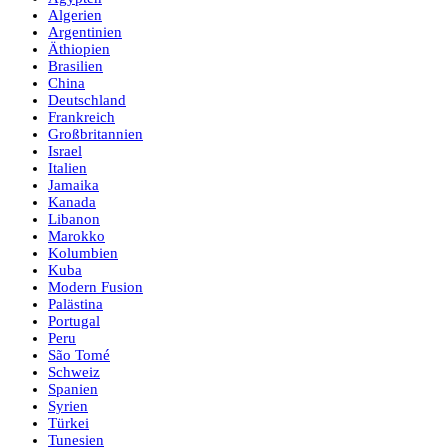
Algerien
Argentinien
Äthiopien
Brasilien
China
Deutschland
Frankreich
Großbritannien
Israel
Italien
Jamaika
Kanada
Libanon
Marokko
Kolumbien
Kuba
Modern Fusion
Palästina
Portugal
Peru
São Tomé
Schweiz
Spanien
Syrien
Türkei
Tunesien