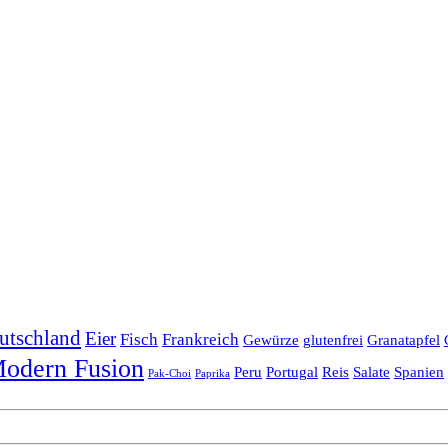
utschland
Eier
Fisch
Frankreich
Gewürze
glutenfrei
Granatapfel
odern Fusion
Peru
Portugal
Reis
Salate
Spanien
Pak-Choi
Paprika