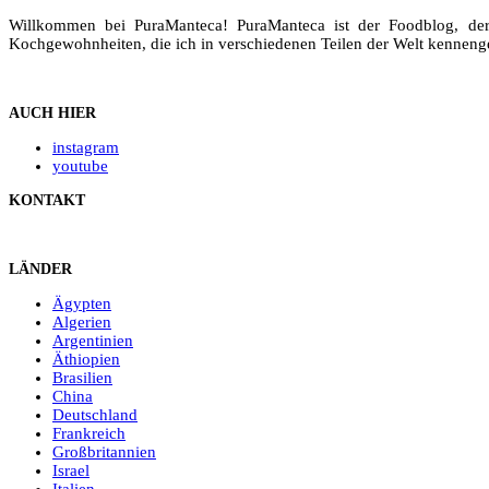
Willkommen bei PuraManteca! PuraManteca ist der Foodblog, der
Kochgewohnheiten, die ich in verschiedenen Teilen der Welt kennenge
AUCH HIER
instagram
youtube
KONTAKT
LÄNDER
Ägypten
Algerien
Argentinien
Äthiopien
Brasilien
China
Deutschland
Frankreich
Großbritannien
Israel