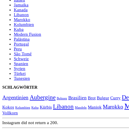
Italien
Jamaika
Kanada
Libanon
Marokko
Kolumbien
Kuba
Modern Fusion
Palästina
Portugal
Peru
São Tomé
Schweiz
Spanien
Syrien
Türkei
Tunesien
SCHLAGWÖRTER
Aubergine
De
Argentinien
Brasilien
Brot
Bulgur
Curry
Bohnen
M
Libanon
Marokko
Kokos
Kürbis
Maniok
Kolumbien
Kuba
Mandeln
Vollkorn
Instagram did not return a 200.