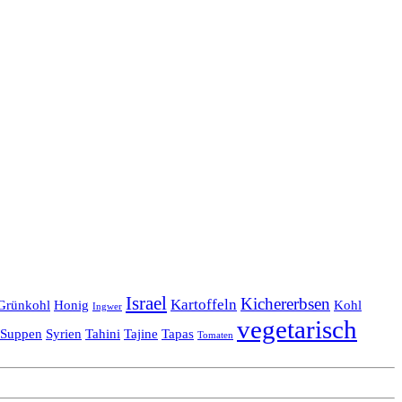
Israel
Kichererbsen
Kartoffeln
Grünkohl
Honig
Kohl
Ingwer
vegetarisch
Suppen
Syrien
Tahini
Tajine
Tapas
Tomaten