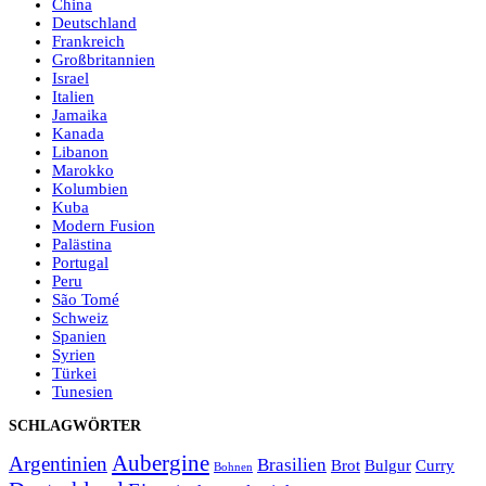
China
Deutschland
Frankreich
Großbritannien
Israel
Italien
Jamaika
Kanada
Libanon
Marokko
Kolumbien
Kuba
Modern Fusion
Palästina
Portugal
Peru
São Tomé
Schweiz
Spanien
Syrien
Türkei
Tunesien
SCHLAGWÖRTER
Aubergine
Argentinien
Brasilien
Brot
Bulgur
Curry
Bohnen