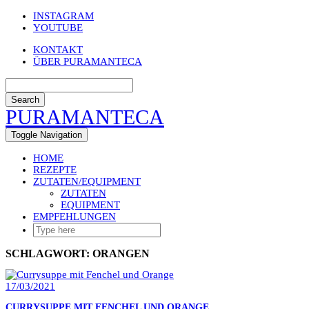
Skip
INSTAGRAM
to
YOUTUBE
content
KONTAKT
ÜBER PURAMANTECA
Search
PURAMANTECA
Toggle Navigation
HOME
REZEPTE
ZUTATEN/EQUIPMENT
ZUTATEN
EQUIPMENT
EMPFEHLUNGEN
SCHLAGWORT:
ORANGEN
17/03/2021
CURRYSUPPE MIT FENCHEL UND ORANGE