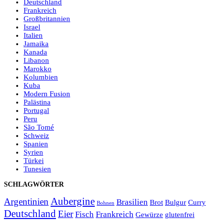
Deutschland
Frankreich
Großbritannien
Israel
Italien
Jamaika
Kanada
Libanon
Marokko
Kolumbien
Kuba
Modern Fusion
Palästina
Portugal
Peru
São Tomé
Schweiz
Spanien
Syrien
Türkei
Tunesien
SCHLAGWÖRTER
Aubergine
Argentinien
Brasilien
Brot
Bulgur
Curry
Bohnen
Deutschland
Eier
Fisch
Frankreich
Gewürze
glutenfrei