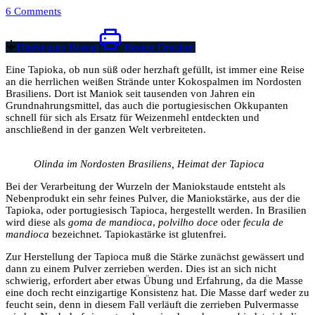
6 Comments
Direkt zum Rezept
Rezept Drucken
Eine Tapioka, ob nun süß oder herzhaft gefüllt, ist immer eine Reise
an die herrlichen weißen Strände unter Kokospalmen im Nordosten
Brasiliens. Dort ist Maniok seit tausenden von Jahren ein
Grundnahrungsmittel, das auch die portugiesischen Okkupanten
schnell für sich als Ersatz für Weizenmehl entdeckten und
anschließend in der ganzen Welt verbreiteten.
Olinda im Nordosten Brasiliens, Heimat der Tapioca
Bei der Verarbeitung der Wurzeln der Maniokstaude entsteht als
Nebenprodukt ein sehr feines Pulver, die Maniokstärke, aus der die
Tapioka, oder portugiesisch Tapioca, hergestellt werden. In Brasilien
wird diese als
goma de mandioca
,
polvilho doce
oder
fecula de
mandioca
bezeichnet. Tapiokastärke ist glutenfrei.
Zur Herstellung der Tapioca muß die Stärke zunächst gewässert und
dann zu einem Pulver zerrieben werden. Dies ist an sich nicht
schwierig, erfordert aber etwas Übung und Erfahrung, da die Masse
eine doch recht einzigartige Konsistenz hat. Die Masse darf weder zu
feucht sein, denn in diesem Fall verläuft die zerrieben Pulvermasse