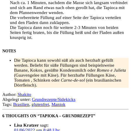
Nach ca. 1 Minuten, nachdem die Masse sich langsam verbindet
und sich am Rand etwas nach oben gerollt hat, die Tapioca mit
dem Pfannenwender wenden.
Die vorbereitete Füllung auf einer Seite der Tapioca verteilen
und den Fladen dann zuklappen.
Die Tapioca dann noch für weitere 2-3 Minuten von beiden
Seiten fertig braten, bis die Füllung heiß und der Fladen außen
knusprig ist.
NOTES
Die Tapioca kann sowohl süß als auch herzhaft gefüllt
werden. Beliebt für süße Füllungen sind beispielsweise
Banane, Kokos, gesüßte Kondensmilch oder
Romeo e Julieta
(Guavengelee mit Käse). Für herzhafte Füllungen Käse,
Tomaten , Schinken oder
Carne-de-sol
(ein brasilianischen
Dörrfleisch).
Author:
Shakito
Abgelegt unter:
Grundrezepte/Sidekicks
Tags:
Brasilien
,
glutenfrei
,
Maniok
6 THOUGHTS ON “TAPIOKA – GRUNDREZEPT”
Lisa Kratzer
sagt:
01/06/2022 um 8:48 Uhr