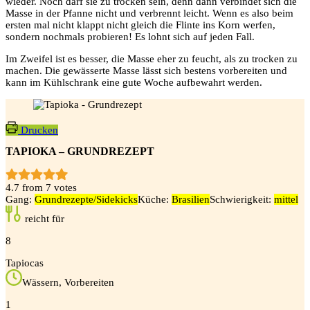
wieder. Noch darf sie zu trocken sein, denn dann verbindet sich die
Masse in der Pfanne nicht und verbrennt leicht. Wenn es also beim
ersten mal nicht klappt nicht gleich die Flinte ins Korn werfen,
sondern nochmals probieren! Es lohnt sich auf jeden Fall.
Im Zweifel ist es besser, die Masse eher zu feucht, als zu trocken zu
machen. Die gewässerte Masse lässt sich bestens vorbereiten und
kann im Kühlschrank eine gute Woche aufbewahrt werden.
Drucken
TAPIOKA – GRUNDREZEPT
4.7
from
7
votes
Gang:
Grundrezepte/Sidekicks
Küche:
Brasilien
Schwierigkeit:
mittel
reicht für
8
Tapiocas
Wässern, Vorbereiten
1