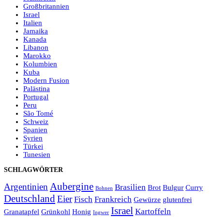
Großbritannien
Israel
Italien
Jamaika
Kanada
Libanon
Marokko
Kolumbien
Kuba
Modern Fusion
Palästina
Portugal
Peru
São Tomé
Schweiz
Spanien
Syrien
Türkei
Tunesien
SCHLAGWÖRTER
Aubergine
Argentinien
Brasilien
Brot
Bulgur
Curry
Bohnen
Deutschland
Eier
Fisch
Frankreich
Gewürze
glutenfrei
Israel
Kartoffeln
Granatapfel
Grünkohl
Honig
Ingwer