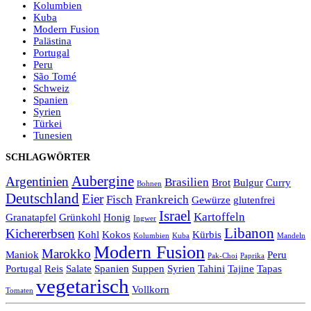
Kolumbien
Kuba
Modern Fusion
Palästina
Portugal
Peru
São Tomé
Schweiz
Spanien
Syrien
Türkei
Tunesien
SCHLAGWÖRTER
Aubergine
Argentinien
Brasilien
Brot
Bulgur
Curry
Bohnen
Deutschland
Eier
Fisch
Frankreich
Gewürze
glutenfrei
Israel
Kartoffeln
Granatapfel
Grünkohl
Honig
Ingwer
Libanon
Kichererbsen
Kohl
Kokos
Kürbis
Kolumbien
Kuba
Mandeln
Modern Fusion
Marokko
Maniok
Peru
Pak-Choi
Paprika
Portugal
Reis
Salate
Spanien
Suppen
Syrien
Tahini
Tajine
Tapas
vegetarisch
Vollkorn
Tomaten