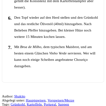
gefällt die Konsistenz mit dem Kartoffelstampfer aber
besser).
Den Topf wieder auf den Herd stellen und den Grünkohl
und das restliche Ölivenöl (40ml) hinzugeben. Nach
Belieben Pfeffer hinzugeben. Bei kleiner Hitze noch
weitere 15 Minuten kochen lassen.
Mit
Broa de Milho
, dem typischen Maisbrot, und am
besten einem Gläschen
Vinho Verde
servieren. Wer will
kann noch einige Scheiben angebratene Chouriço
dazugeben.
Author:
Shakito
Abgelegt unter:
Hauptspeisen
,
Vorspeisen/Mezze
Tags:
Grünkohl
,
Kartoffeln
,
Portugal
,
Suppen