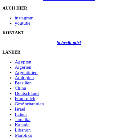
AUCH HIER
instagram
youtube
KONTAKT
Schreib mir!
LÄNDER
Ägypten
Algerien
Argentinien
Äthiopien
Brasilien
China
Deutschland
Frankreich
Großbritannien
Israel
Italien
Jamaika
Kanada
Libanon
Marokko