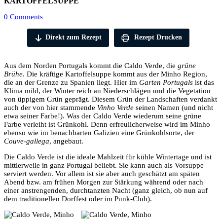
KARTOFFELSUPPE
0 Comments
Direkt zum Rezept
Rezept Drucken
Aus dem Norden Portugals kommt die Caldo Verde, die
grüne
Brühe
. Die kräftige Kartoffelsuppe kommt aus der Minho Region,
die an der Grenze zu Spanien liegt. Hier im
Garten Portugals
ist das
Klima mild, der Winter reich an Niederschlägen und die Vegetation
von üppigem Grün geprägt. Diesem Grün der Landschaften verdankt
auch der von hier stammende
Vinho Verde
seinen Namen (und nicht
etwa seiner Farbe!). Was der Caldo Verde wiederum seine grüne
Farbe verleiht ist Grünkohl. Denn erfreulicherweise wird im Minho
ebenso wie im benachbarten Galizien eine Grünkohlsorte, der
Couve-gallega
, angebaut.
Die Caldo Verde ist die ideale Mahlzeit für kühle Wintertage und ist
mittlerweile in ganz Portugal beliebt. Sie kann auch als Vorsuppe
serviert werden. Vor allem ist sie aber auch geschätzt am späten
Abend bzw. am frühen Morgen zur Stärkung während oder nach
einer anstrengenden, durchtanzten Nacht (ganz gleich, ob nun auf
dem traditionellen Dorffest oder im Punk-Club).